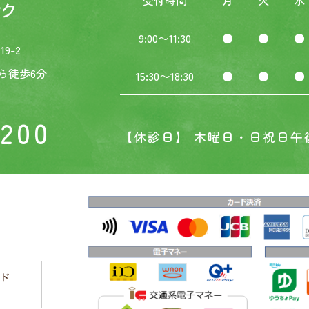
受付時間
月
火
水
9:00〜11:30
●
●
●
9-2
ら徒歩6分
15:30〜18:30
●
●
●
3200
【休診日】 木曜日・日祝日午
ド