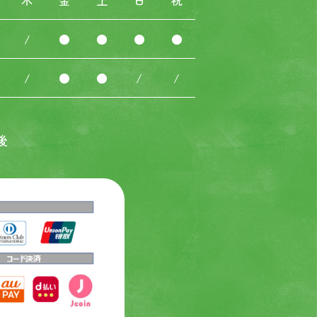
木
金
土
日
祝
/
●
●
●
●
/
●
●
/
/
後