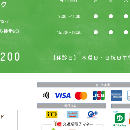
受付時間
月
火
水
9:00〜11:30
●
●
●
9-2
ら徒歩6分
15:30〜18:30
●
●
●
3200
【休診日】 木曜日・日祝日午
ド