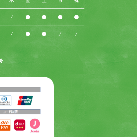
木
金
土
日
祝
/
●
●
●
●
/
●
●
/
/
後