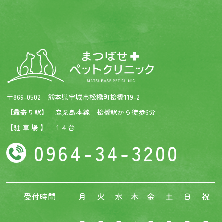
〒869-0502 熊本県宇城市松橋町松橋119-2
【最寄り駅】 鹿児島本線 松橋駅から徒歩6分
【駐 車 場 】 １４台
0964-34-3200
受付時間
月
火
水
木
金
土
日
祝