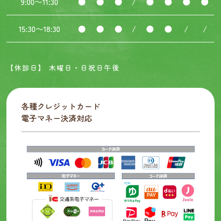
9:00〜11:30
●
●
●
/
●
●
●
●
15:30〜18:30
●
●
●
/
●
●
/
/
【休診日】 木曜日・日祝日午後
各種クレジットカード
電子マネー決済対応