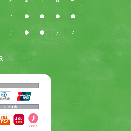
木
金
土
日
祝
/
●
●
●
●
/
●
●
/
/
後