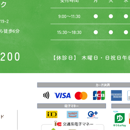
受付時間
月
火
水
9:00〜11:30
●
●
●
9-2
ら徒歩6分
15:30〜18:30
●
●
●
3200
【休診日】 木曜日・日祝日午
ド