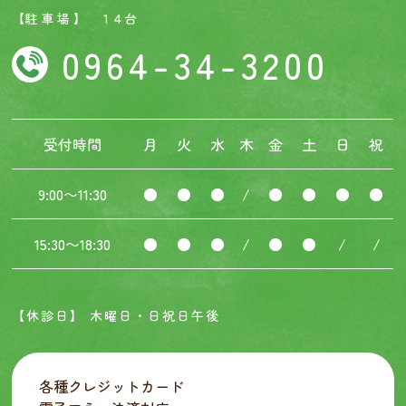
【駐 車 場 】 １４台
0964-34-3200
受付時間
月
火
水
木
金
土
日
祝
9:00〜11:30
●
●
●
/
●
●
●
●
15:30〜18:30
●
●
●
/
●
●
/
/
【休診日】 木曜日・日祝日午後
各種クレジットカード