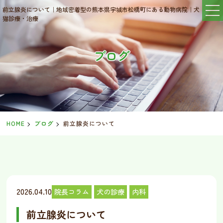
前立腺炎について｜地域密着型の熊本県宇城市松橋町にある動物病院｜犬
猫診療・治療
ブログ
HOME
ブログ
前立腺炎について
2026.04.10
院長コラム
犬の診療
内科
前立腺炎について