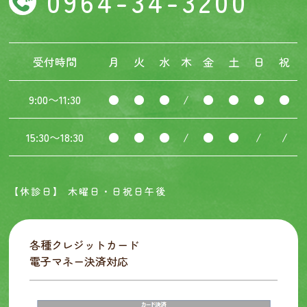
0964-34-3200
受付時間
月
火
水
木
金
土
日
祝
9:00〜11:30
●
●
●
/
●
●
●
●
15:30〜18:30
●
●
●
/
●
●
/
/
【休診日】 木曜日・日祝日午後
各種クレジットカード
電子マネー決済対応