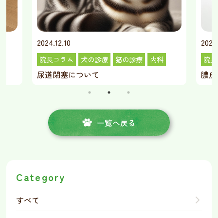
2024.11.10
2026.
院長コラム
犬の診療
内科
皮膚科
院長
膿皮症について
猫の
一覧へ戻る
Category
すべて