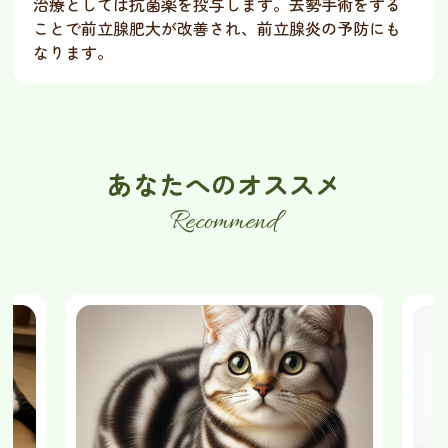
治療としては抗菌薬を投与します。
去勢手術をする
ことで前立腺肥大が改善され、前立腺炎の予防にも
なります。
あ
な
た
へ
の
オ
ス
ス
メ
Recommend